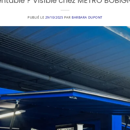
entable ? Visible chez METRO BOBIG
PUBLIÉ LE
29/10/2025
PAR
BARBARA DUPONT