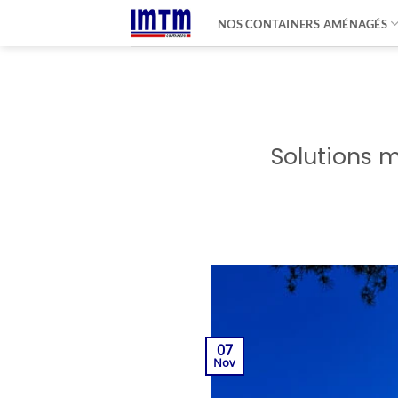
Passer
NOS CONTAINERS AMÉNAGÉS
au
contenu
Solutions m
07
Nov