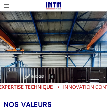
Passer
au
contenu
ISE TECHNIQUE
• INNOVATION CONTINU
NOS VALEURS